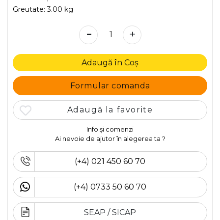
Greutate:
3.00 kg
-
+
Adaugă în Coș
Formular comanda
Adaugă la favorite
Info și comenzi
Ai nevoie de ajutor în alegerea ta ?
(+4) 021 450 60 70
(+4) 0733 50 60 70
SEAP / SICAP