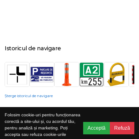
Istoricul de navigare
Șterge istoricul de navigare
Compania nu poate garanta și nu își poate asuma răspunderea că
Folosim cookie-uri pentru funcționarea
informațiile prezentate pe site sunt corecte, complete sau actualizate, iar
corectă a site-ului și, cu acordul tău,
serviciile oferite prin acest site sunt accesibile, neîntrerupte și fără erori.
Acceptă
Refuză
pentru analiză și marketing. Poți
Prețurile, ofertele, situația stocului, specificațiile și imaginile pot fi schimbate
accepta sau refuza cookie-urile