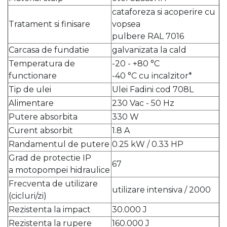
cataforeza si acoperire cu
Tratament si finisare
vopsea
pulbere RAL 7016
Carcasa de fundatie
galvanizata la cald
Temperatura de
-20 - +80 °C
functionare
-40 °C cu incalzitor*
Tip de ulei
Ulei Fadini cod 708L
Alimentare
230 Vac - 50 Hz
Putere absorbita
330 W
Curent absorbit
1.8 A
Randamentul de putere
0.25 kW / 0.33 HP
Grad de protectie IP
67
a motopompei hidraulice
Frecventa de utilizare
utilizare intensiva / 2000
(cicluri/zi)
Rezistenta la impact
30.000 J
Rezistenta la rupere
160.000 J