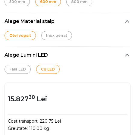
500 mm
600 mm
800 mm
Alege Material stalp
Otel vopsit
Inox periat
Alege Lumini LED
Fara LED
Cu LED
38
15.827
Lei
Cost transport:
220.75 Lei
Greutate:
110.00 kg