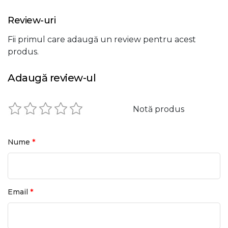
Timp urcare
~ 5.9 s
Review-uri
Timp coborare
~ 5.2 s
Fii primul care adaugă un review pentru acest
produs.
Adaugă review-ul
Notă produs
*
Nume
*
Email