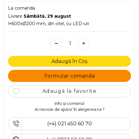
La comanda
Livrare
Sâmbătă, 29 august
H600xØ200 mm, din otel, cu LED-uri
-
+
Adaugă în Coș
Formular comanda
Adaugă la favorite
Info și comenzi
Ai nevoie de ajutor în alegerea ta ?
(+4) 021 450 60 70