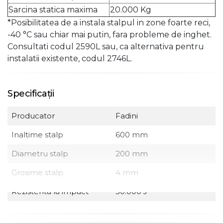
Sarcina statica maxima
20.000 Kg
*Posibilitatea de a instala stalpul in zone foarte reci,
-40 °C sau chiar mai putin, fara probleme de inghet.
Consultati codul 2590L sau, ca alternativa pentru
instalatii existente, codul 2746L.
Specificații
Producator
Fadini
Inaltime stalp
600 mm
Diametru stalp
200 mm
Grosime stalp
4 mm
Rezistenta la impact
30.000 J
Rezistenta la rupere
160.000 J