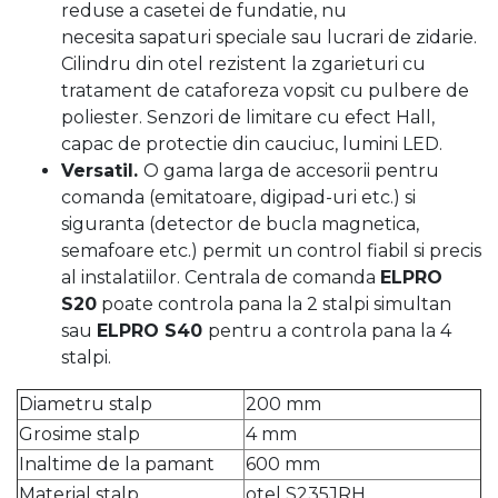
reduse a casetei de fundatie, nu
necesita sapaturi speciale sau lucrari de zidarie.
Cilindru din otel rezistent la zgarieturi cu
tratament de cataforeza vopsit cu pulbere de
poliester. Senzori de limitare cu efect Hall,
capac de protectie din cauciuc, lumini LED.
Versatil.
O gama larga de accesorii pentru
comanda (emitatoare, digipad-uri etc.) si
siguranta (detector de bucla magnetica,
semafoare etc.) permit un control fiabil si precis
al instalatiilor. Centrala de comanda
ELPRO
S20
poate controla pana la 2 stalpi simultan
sau
ELPRO S40
pentru a controla pana la 4
stalpi.
Diametru stalp
200 mm
Grosime stalp
4 mm
Inaltime de la pamant
600 mm
Material stalp
otel S235JRH