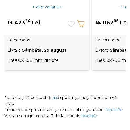
+ alte variante
+ alt
24
85
13.423
Lei
14.062
Lei
La comanda
La comanda
Livrare
Sâmbătă, 29 august
Livrare
Sâmbătă,
H500xØ200 mm, din otel
H600xØ200 mm, 
Nu ezitați să contactați
aici
specialiștii noștri pentru a vă
ajuta !
Filmulețe de prezentare și pe canalul de youtube
Toptrafic
.
Vizitați și pagina noastră de facebook
Toptrafic
.