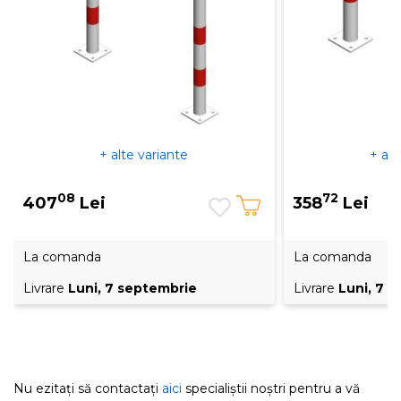
+ alte variante
+ alt
08
72
407
Lei
358
Lei
La comanda
La comanda
Livrare
Luni, 7 septembrie
Livrare
Luni, 7 
Nu ezitați să contactați
aici
specialiștii noștri pentru a vă