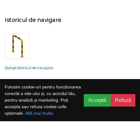
Istoricul de navigare
Șterge istoricul de navigare
Compania nu poate garanta și nu își poate asuma răspunderea că
Folosim cookie-uri pentru funcționarea
informațiile prezentate pe site sunt corecte, complete sau actualizate, iar
corectă a site-ului și, cu acordul tău,
serviciile oferite prin acest site sunt accesibile, neîntrerupte și fără erori.
Acceptă
Refuză
pentru analiză și marketing. Poți
Prețurile, ofertele, situația stocului, specificațiile și imaginile pot fi schimbate
accepta sau refuza cookie-urile
fără o notificare prealabilă.
opționale.
Află mai multe
.
Aboneaza-te la newsletter și nu rata