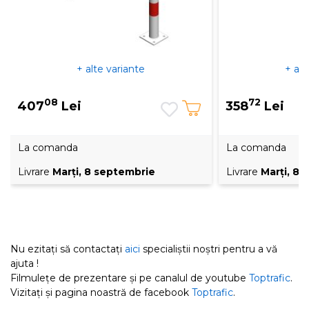
+ alte variante
+ alt
08
72
407
Lei
358
Lei
La comanda
La comanda
Livrare
Marţi, 8 septembrie
Livrare
Marţi, 8
Nu ezitați să contactați
aici
specialiștii noștri pentru a vă
ajuta !
Filmulețe de prezentare și pe canalul de youtube
Toptrafic
.
Vizitați și pagina noastră de facebook
Toptrafic
.