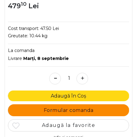
10
479
Lei
Cost transport:
47.50 Lei
Greutate:
10.44 kg
La comanda
Livrare
Marţi, 8 septembrie
-
+
Adaugă în Coș
Formular comanda
Adaugă la favorite