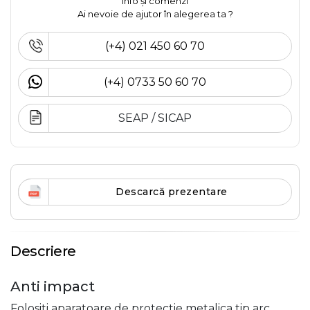
Info și comenzi
Ai nevoie de ajutor în alegerea ta ?
(+4) 021 450 60 70
(+4) 0733 50 60 70
SEAP / SICAP
Descarcă prezentare
Descriere
Anti impact
Folositi aparatoare de protectie metalica tip arc