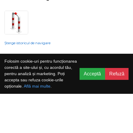
Șterge istoricul de navigare
Compania nu poate garanta și nu își poate asuma răspunderea că
Folosim cookie-uri pentru funcționarea
informațiile prezentate pe site sunt corecte, complete sau actualizate, iar
corectă a site-ului și, cu acordul tău,
serviciile oferite prin acest site sunt accesibile, neîntrerupte și fără erori.
Acceptă
Refuză
pentru analiză și marketing. Poți
Prețurile, ofertele, situația stocului, specificațiile și imaginile pot fi schimbate
accepta sau refuza cookie-urile
fără o notificare prealabilă.
opționale.
Află mai multe
.
Aboneaza-te la newsletter și nu rata
promoțiile noastre!