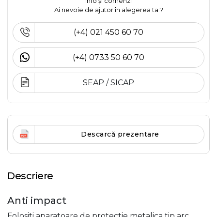
Info și comenzi
Ai nevoie de ajutor în alegerea ta ?
(+4) 021 450 60 70
(+4) 0733 50 60 70
SEAP / SICAP
Descarcă prezentare
Descriere
Anti impact
Folositi aparatoare de protectie metalica tip arc