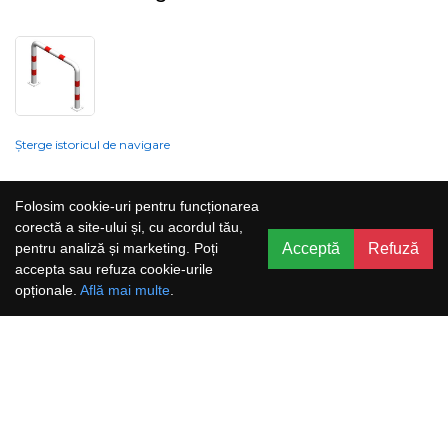
Șterge istoricul de navigare
Compania nu poate garanta și nu își poate asuma răspunderea că
Folosim cookie-uri pentru funcționarea
informațiile prezentate pe site sunt corecte, complete sau actualizate, iar
corectă a site-ului și, cu acordul tău,
serviciile oferite prin acest site sunt accesibile, neîntrerupte și fără erori.
Acceptă
Refuză
pentru analiză și marketing. Poți
Prețurile, ofertele, situația stocului, specificațiile și imaginile pot fi schimbate
accepta sau refuza cookie-urile
fără o notificare prealabilă.
opționale.
Află mai multe
.
Aboneaza-te la newsletter și nu rata
promoțiile noastre!