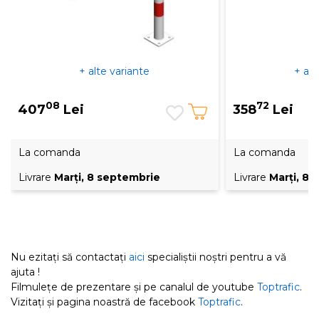
+ alte variante
+ alt
08
72
407
Lei
358
Lei
La comanda
La comanda
Livrare
Marţi, 8 septembrie
Livrare
Marţi, 8
Nu ezitați să contactați
aici
specialiștii noștri pentru a vă
ajuta !
Filmulețe de prezentare și pe canalul de youtube
Toptrafic
.
Vizitați și pagina noastră de facebook
Toptrafic
.