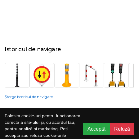
Istoricul de navigare
Șterge istoricul de navigare
Compania nu poate garanta și nu își poate asuma răspunderea că
Folosim cookie-uri pentru funcționarea
informațiile prezentate pe site sunt corecte, complete sau actualizate, iar
corectă a site-ului și, cu acordul tău,
serviciile oferite prin acest site sunt accesibile, neîntrerupte și fără erori.
Acceptă
Refuză
pentru analiză și marketing. Poți
Prețurile, ofertele, situația stocului, specificațiile și imaginile pot fi schimbate
accepta sau refuza cookie-urile