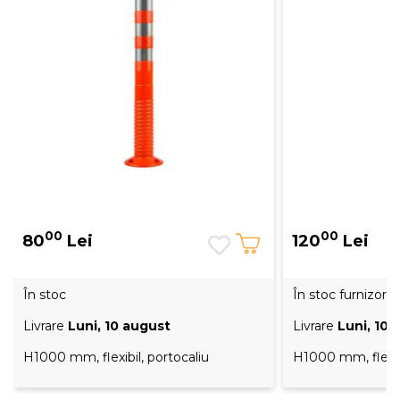
00
00
80
Lei
120
Lei
În stoc
În stoc furnizor
Livrare
Luni, 10 august
Livrare
Luni, 10 
H1000 mm, flexibil, portocaliu
H1000 mm, flexib