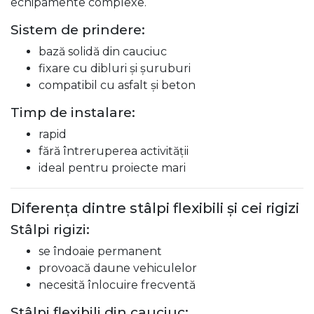
echipamente complexe.
Sistem de prindere:
bază solidă din cauciuc
fixare cu dibluri și șuruburi
compatibil cu asfalt și beton
Timp de instalare:
rapid
fără întreruperea activității
ideal pentru proiecte mari
Diferența dintre stâlpi flexibili și cei rigizi
Stâlpi rigizi:
se îndoaie permanent
provoacă daune vehiculelor
necesită înlocuire frecventă
Stâlpi flexibili din cauciuc: