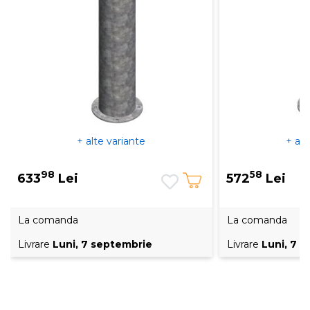
+ alte variante
+ alt
98
58
633
Lei
572
Lei
La comanda
La comanda
Livrare
Luni, 7 septembrie
Livrare
Luni, 7 