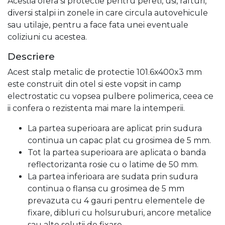
Acestia ofera si protectie pentru pereti, usi, rafturi,
diversi stalpi in zonele in care circula autovehicule
sau utilaje, pentru a face fata unei eventuale
coliziuni cu acestea.
Descriere
Acest stalp metalic de protectie 101.6x400x3 mm
este construit din otel si este vopsit in camp
electrostatic cu vopsea pulbere polimerica, ceea ce
ii confera o rezistenta mai mare la intemperii.
La partea superioara are aplicat prin sudura
continua un capac plat cu grosimea de 5 mm.
Tot la partea superioara are aplicata o banda
reflectorizanta rosie cu o latime de 50 mm.
La partea inferioara are sudata prin sudura
continua o flansa cu grosimea de 5 mm
prevazuta cu 4 gauri pentru elementele de
fixare, dibluri cu holsuruburi, ancore metalice
sau alte solutii de fixare.