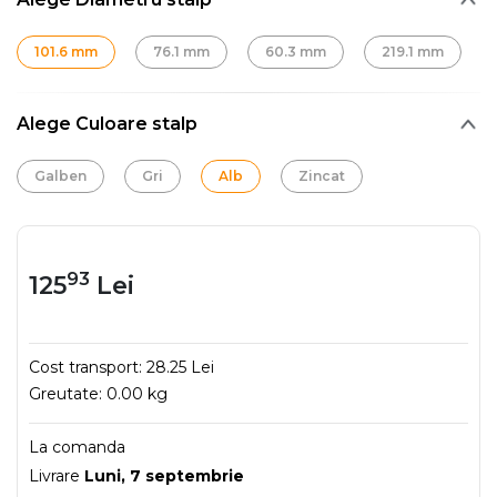
101.6 mm
76.1 mm
60.3 mm
219.1 mm
Alege Culoare stalp
Galben
Gri
Alb
Zincat
93
125
Lei
Cost transport:
28.25 Lei
Greutate:
0.00 kg
La comanda
Livrare
Luni, 7 septembrie