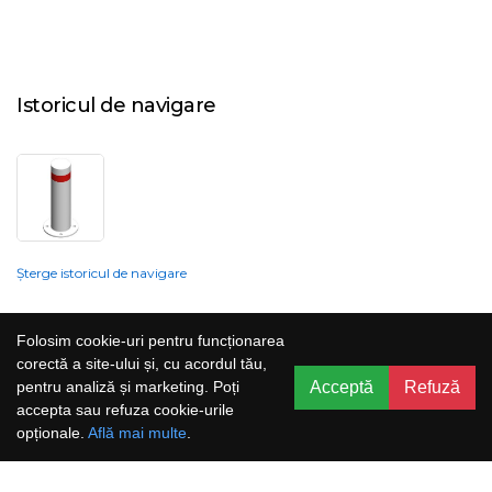
Istoricul de navigare
Șterge istoricul de navigare
Compania nu poate garanta și nu își poate asuma răspunderea că
Folosim cookie-uri pentru funcționarea
informațiile prezentate pe site sunt corecte, complete sau actualizate, iar
corectă a site-ului și, cu acordul tău,
serviciile oferite prin acest site sunt accesibile, neîntrerupte și fără erori.
Acceptă
Refuză
pentru analiză și marketing. Poți
Prețurile, ofertele, situația stocului, specificațiile și imaginile pot fi schimbate
accepta sau refuza cookie-urile
fără o notificare prealabilă.
opționale.
Află mai multe
.