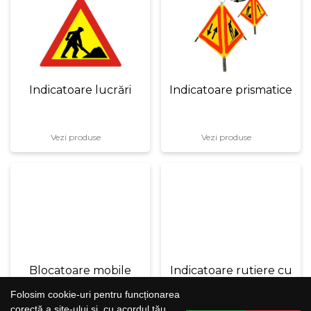
Indicatoare lucrări
Indicatoare prismatice
Vezi produse
Vezi produse
Blocatoare mobile
Indicatoare rutiere cu
LED
Folosim cookie-uri pentru funcționarea
corectă a site-ului și, cu acordul tău,