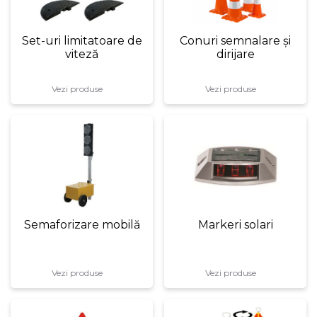
Set-uri limitatoare de
Conuri semnalare și
viteză
dirijare
Vezi produse
Vezi produse
Semaforizare mobilă
Markeri solari
Vezi produse
Vezi produse